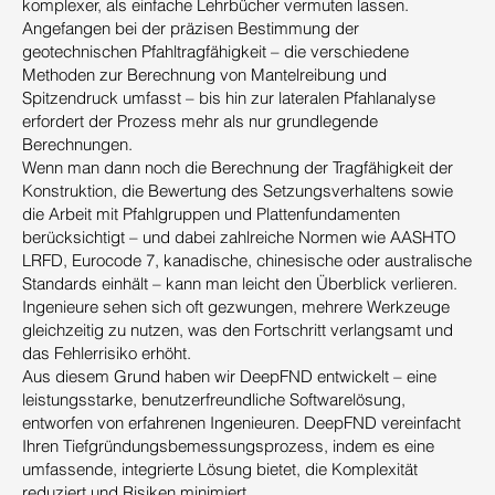
komplexer, als einfache Lehrbücher vermuten lassen.
Angefangen bei der präzisen Bestimmung der
geotechnischen Pfahltragfähigkeit – die verschiedene
Methoden zur Berechnung von Mantelreibung und
Spitzendruck umfasst – bis hin zur lateralen Pfahlanalyse
erfordert der Prozess mehr als nur grundlegende
Berechnungen.
Wenn man dann noch die Berechnung der Tragfähigkeit der
Konstruktion, die Bewertung des Setzungsverhaltens sowie
die Arbeit mit Pfahlgruppen und Plattenfundamenten
berücksichtigt – und dabei zahlreiche Normen wie AASHTO
LRFD, Eurocode 7, kanadische, chinesische oder australische
Standards einhält – kann man leicht den Überblick verlieren.
Ingenieure sehen sich oft gezwungen, mehrere Werkzeuge
gleichzeitig zu nutzen, was den Fortschritt verlangsamt und
das Fehlerrisiko erhöht.
Aus diesem Grund haben wir DeepFND entwickelt – eine
leistungsstarke, benutzerfreundliche Softwarelösung,
entworfen von erfahrenen Ingenieuren. DeepFND vereinfacht
Ihren Tiefgründungsbemessungsprozess, indem es eine
umfassende, integrierte Lösung bietet, die Komplexität
reduziert und Risiken minimiert.