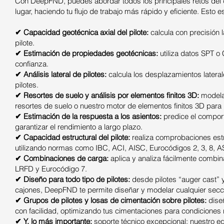
Con DeepFND, puedes abordar todos los principales retos del 
lugar, haciendo tu flujo de trabajo más rápido y eficiente. Esto e
✔ Capacidad geotécnica axial del pilote:
calcula con precisión 
pilote.
✔ Estimación de propiedades geotécnicas:
utiliza datos SPT o
confianza.
✔ Análisis lateral de pilotes:
calcula los desplazamientos latera
pilotes.
✔ Resortes de suelo y análisis por elementos finitos 3D:
modela
resortes de suelo o nuestro motor de elementos finitos 3D para u
✔ Estimación de la respuesta a los asientos:
predice el comport
garantizar el rendimiento a largo plazo.
✔ Capacidad estructural del pilote:
realiza comprobaciones estr
utilizando normas como IBC, ACI, AISC, Eurocódigos 2, 3, 8, 
✔ Combinaciones de carga:
aplica y analiza fácilmente com
LRFD y Eurocódigo 7.
✔ Diseño para todo tipo de pilotes:
desde pilotes “auger cast” y
cajones, DeepFND te permite diseñar y modelar cualquier secci
✔ Grupos de pilotes y losas de cimentación sobre pilotes:
diseñ
con facilidad, optimizando tus cimentaciones para condiciones 
✔ Y, lo más importante:
soporte técnico excepcional: nuestro e