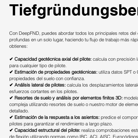
Tiefgründungsb
Con DeepFND, puedes abordar todos los principales retos del
profundas en un solo lugar, haciendo tu flujo de trabajo más rápi
obtienes:
✔ Capacidad geotécnica axial del pilote:
calcula con precisión 
para cualquier tipo de pilote.
✔ Estimación de propiedades geotécnicas:
utiliza datos SPT o
propiedades del suelo con confianza.
✔ Análisis lateral de pilotes:
calcula los desplazamientos latera
esfuerzos cortantes en los pilotes.
✔ Resortes de suelo y análisis por elementos finitos 3D:
modela
compleja utilizando resortes de suelo o nuestro motor de elemen
detallado.
✔ Estimación de la respuesta a los asientos:
predice el comport
pilotes para garantizar el rendimiento a largo plazo.
✔ Capacidad estructural del pilote:
realiza comprobaciones estr
de flexión utilizando normas como IBC, ACI, AISC, Eurocódigos