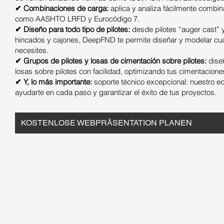
✔ Combinaciones de carga:
aplica y analiza fácilmente comb
como AASHTO LRFD y Eurocódigo 7.
✔ Diseño para todo tipo de pilotes:
desde pilotes “auger cast” y
hincados y cajones, DeepFND te permite diseñar y modelar cual
necesites.
✔ Grupos de pilotes y losas de cimentación sobre pilotes:
diseñ
losas sobre pilotes con facilidad, optimizando tus cimentacione
✔ Y, lo más importante:
soporte técnico excepcional: nuestro e
ayudarte en cada paso y garantizar el éxito de tus proyectos.
KOSTENLOSE WEBPRÄSENTATION PLANEN