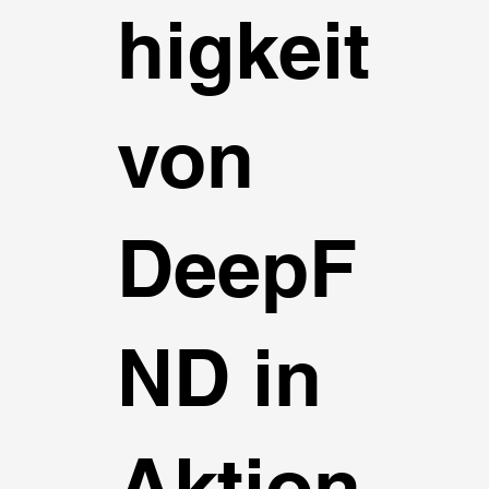
higkeit
von
DeepF
ND in
Aktion