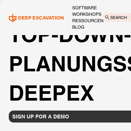
SOFTWARE
WORKSHOPS
SEARCH
RESSOURCEN
TOP-DOWN
BLOG
PLANUNGS
DEEPEX
SIGN UP FOR A DEMO