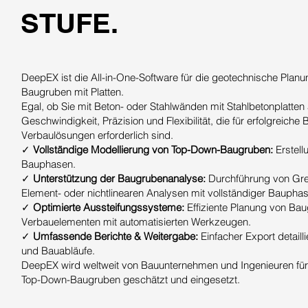
STUFE.
DeepEX ist die All-in-One-Software für die geotechnische Pla
Baugruben mit Platten.
Egal, ob Sie mit Beton- oder Stahlwänden mit Stahlbetonplatten 
Geschwindigkeit, Präzision und Flexibilität, die für erfolgreich
Verbaulösungen erforderlich sind.
✓
Vollständige Modellierung von Top-Down-Baugruben:
Erstell
Bauphasen.
✓
Unterstützung der Baugrubenanalyse:
Durchführung von Gren
Element- oder nichtlinearen Analysen mit vollständiger Baupha
✓
Optimierte Aussteifungssysteme:
Effiziente Planung von B
Verbauelementen mit automatisierten Werkzeugen.
✓
Umfassende Berichte & Weitergabe:
Einfacher Export detaill
und Bauabläufe.
DeepEX wird weltweit von Bauunternehmen und Ingenieuren für di
Top-Down-Baugruben geschätzt und eingesetzt.