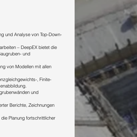
nung und Analyse von Top-Down-
arbeiten – DeepEX bietet die
e Baugruben- und
ung von Modellen mit allen
zgleichgewichts-, Finite-
senabbildung.
augrubenwänden und
ierter Berichte, Zeichnungen
e Planung fortschrittlicher