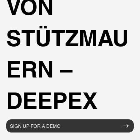
VON
STÜTZMAU
ERN –
DEEPEX
SIGN UP FOR A DEMO