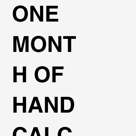
ONE
MONT
H OF
HAND
CALC