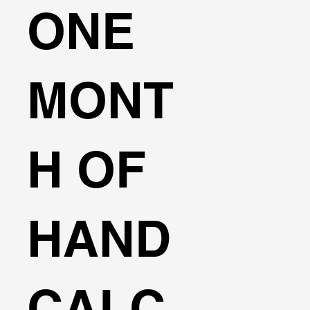
ONE
MONT
H OF
HAND
CALC