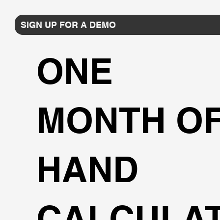
SIGN UP FOR A DEMO
ONE
MONTH O
HAND
CALCULAT