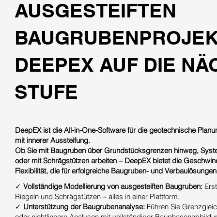
AUSGESTEIFTEN
BAUGRUBENPROJEK
DEEPEX AUF DIE NÄ
STUFE
DeepEX ist die All-in-One-Software für die geotechnische Pla
mit innerer Aussteifung.
Ob Sie mit Baugruben über Grundstücksgrenzen hinweg, Syste
oder mit Schrägstützen arbeiten – DeepEX bietet die Geschwind
Flexibilität, die für erfolgreiche Baugruben- und Verbaulösungen 
✓
Vollständige Modellierung von ausgesteiften Baugruben:
Erst
Riegeln und Schrägstützen – alles in einer Plattform.
✓
Unterstützung der Baugrubenanalyse:
Führen Sie Grenzgleich
oder nichtlineare Analysen mit vollständiger Bauphasenabbildu