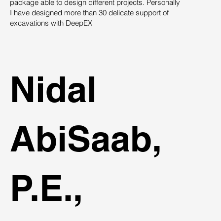
package able to design different projects. Personally
su
I have designed more than 30 delicate support of
des
excavations with DeepEX
sys
st
ind
Nidal
AbiSaab,
P.E.,