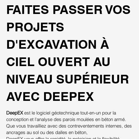
FAITES PASSER VOS
PROJETS
D'EXCAVATION À
CIEL OUVERT AU
NIVEAU SUPÉRIEUR
AVEC DEEPEX
DeepEX
est le logiciel géotechnique tout-en-un pour la
conception et l'analyse des parois moulées en béton armé.
Que vous travailliez avec des contreventements internes, des
ancrages au sol ou des dalles en béton,
DeepEX vous offre la rapidité, la précision et la flexibilité