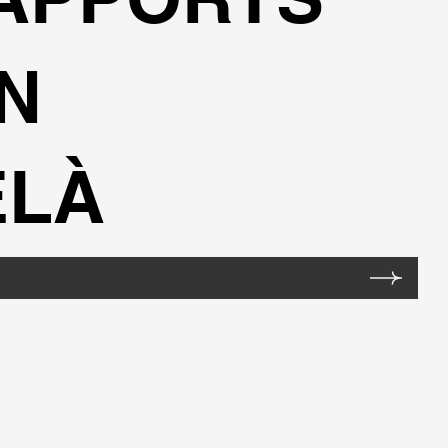
N
ELÀ