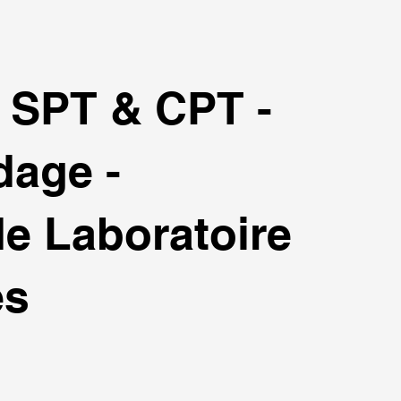
l SPT & CPT -
dage -
de Laboratoire
es