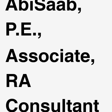
AbiSaab,
P.E.,
Associate,
RA
Consultant