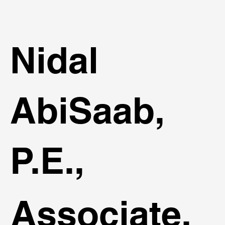
st
ind
Nidal
AbiSaab,
P.E.,
Associate,