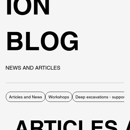
ION
BLOG
NEWS AND ARTICLES
Articles and News
Workshops
Deep excavations - support 
ARTICLES