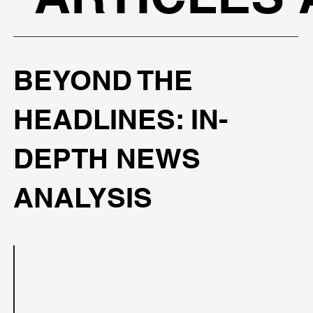
BEYOND THE
HEADLINES: IN-
DEPTH NEWS
ANALYSIS
E
s
t