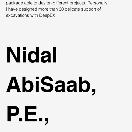
package able to design different projects. Personally
su
I have designed more than 30 delicate support of
des
excavations with DeepEX
sys
st
ind
Nidal
AbiSaab,
P.E.,