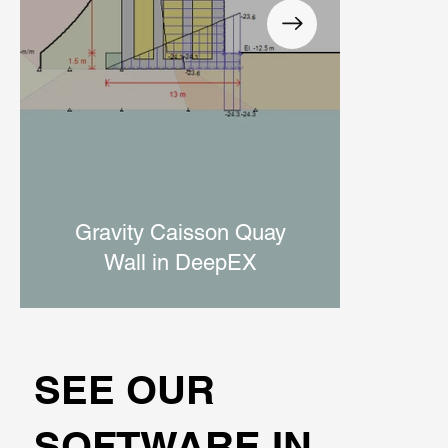
Di
Gravity Caisson Quay
Wall in DeepEX
SEE OUR
SOFTWARE IN