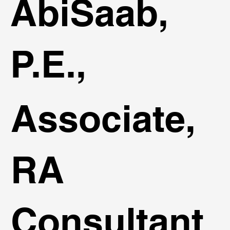
AbiSaab,
P.E.,
Associate,
RA
Consultant