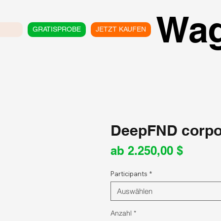
Wa
GRATISPROBE
JETZT KAUFEN
DeepFND corpor
Sale-
ab
2.250,00 $
Preis
Participants
*
Auswählen
Anzahl
*