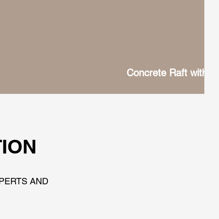
Concrete Raft with 
TION
XPERTS AND